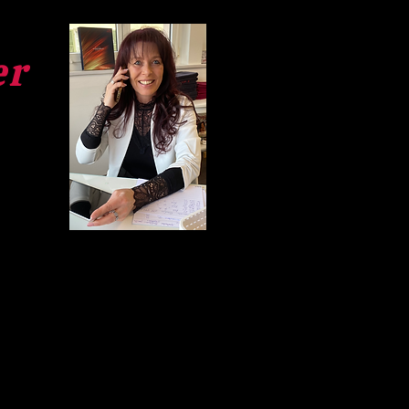
er
+41 31 832 47 47
corinne.gruenig@outlook.com